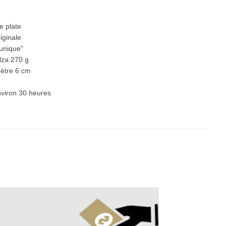
e plate
iginale
unique"
lza 270 g
ètre 6 cm
viron 30 heures