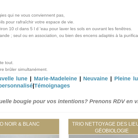
gies qui ne vous conviennent pas,
ls pour rafraîchir votre espace de vie.
ron 10 cl dans 5 l d 'eau pour laver les sols en ouvrant les fenêtres.
ande ; seul ou en association, ou bien des encens adaptés à la purificat
te tout.
ire brûler simultanément.
velle lune
|
Marie-Madeleine
|
Neuvaine
|
Pleine l
personnalisé
|
Témoignages
uelle bougie pour vos intentions? Prenons RDV en v
O NOIR & BLANC
TRIO NETTOYAGE DES LIE
GÉOBIOLOGIE