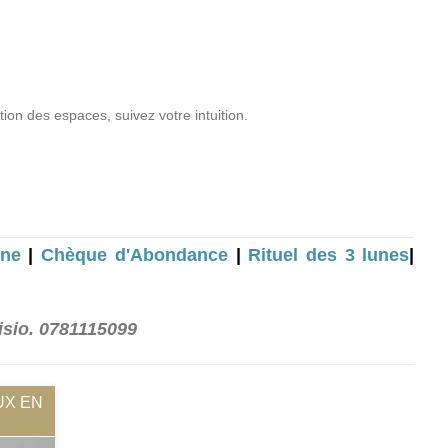
ion des espaces, suivez votre intuition.
une
|
Chèque d'Abondance
|
Rituel des 3 lunes
|
isio. 0781115099
UX EN