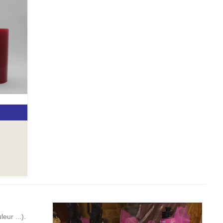
eur ...).