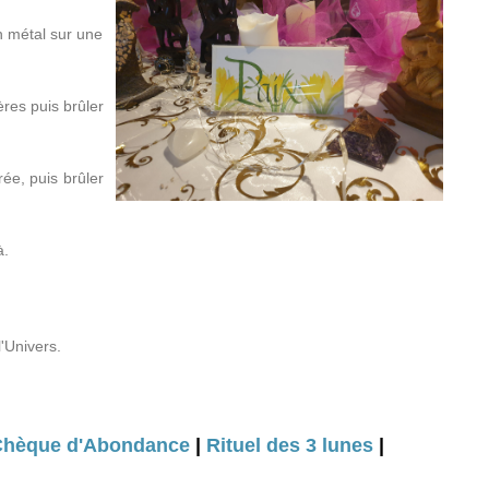
n métal sur une
ères puis brûler
ée, puis brûler
à.
l'Univers.
hèque d'Abondance
|
Rituel des 3 lunes
|