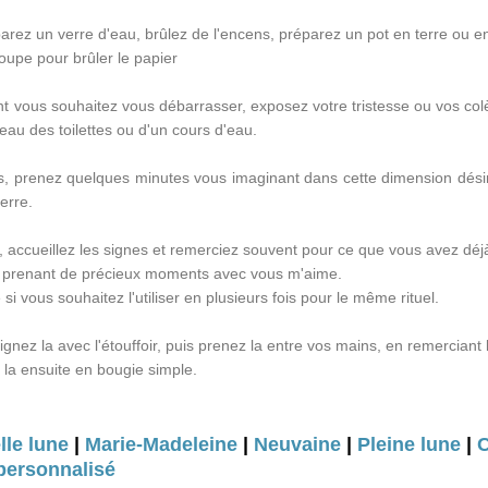
ez un verre d'eau, brûlez de l'encens, préparez un pot en terre ou e
oupe pour brûler le papier
nt vous souhaitez vous débarrasser, exposez votre tristesse ou vos col
eau des toilettes ou d'un cours d'eau.
ts, prenez quelques minutes vous imaginant dans cette dimension désir
erre.
rs, accueillez les signes et remerciez souvent pour ce que vous avez déj
n prenant de précieux moments avec vous m'aime.
 si vous souhaitez l'utiliser en plusieurs fois pour le même rituel.
eignez la avec l'étouffoir, puis prenez la entre vos mains, en remerciant 
 la ensuite en bougie simple.
le lune
|
Marie-Madeleine
|
Neuvaine
|
Pleine lune
|
C
personnalisé