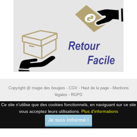
Copyright @ magie des bougies -
CGV
-
Haut de la page
-
Mentions
légales
-
RGPD
Ce site n'utilise que des cookies fonctionnels, en naviguant sur ce site
vous acceptez leurs utilisations.
Plus d'informations